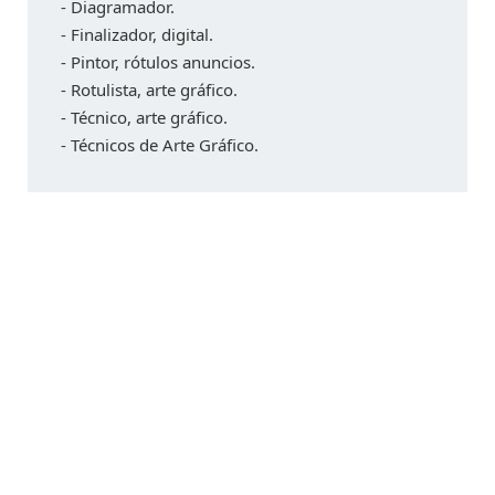
- Diagramador.
- Finalizador, digital.
- Pintor, rótulos anuncios.
- Rotulista, arte gráfico.
- Técnico, arte gráfico.
- Técnicos de Arte Gráfico.
Centro de Sistema de Urabá CDS
Teléfono fijo +034 828-1325
Línea Móvil 321 525 6834 - 314 522 2398
Línea WhatsApp 314 840 5949 - 311 718 5914
Carrera 97 N°95-08 | Barrio Fundadores
Apartadó / Colombia
Licencia Funcionamiento - N° 003 - 22/01/2010 Secretaría